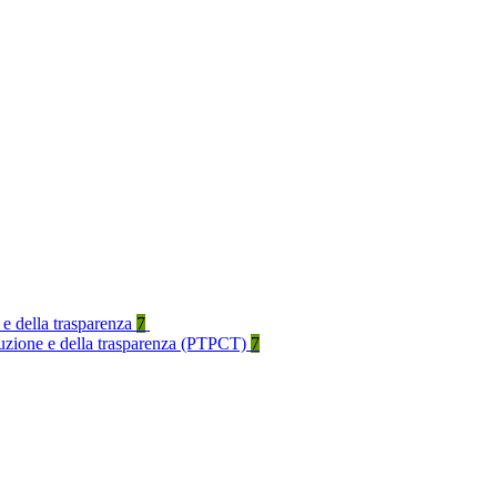
 e della trasparenza
7
rruzione e della trasparenza (PTPCT)
7