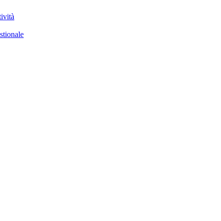
ività
stionale