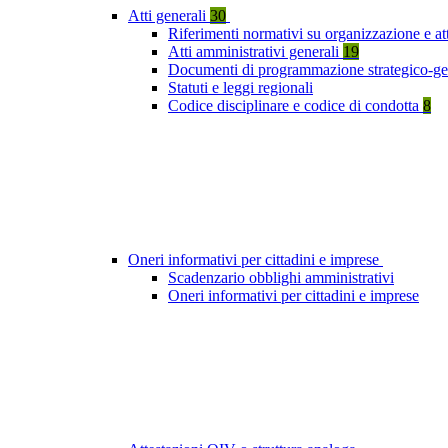
Atti generali
30
Riferimenti normativi su organizzazione e att
Atti amministrativi generali
19
Documenti di programmazione strategico-ge
Statuti e leggi regionali
Codice disciplinare e codice di condotta
8
Oneri informativi per cittadini e imprese
Scadenzario obblighi amministrativi
Oneri informativi per cittadini e imprese