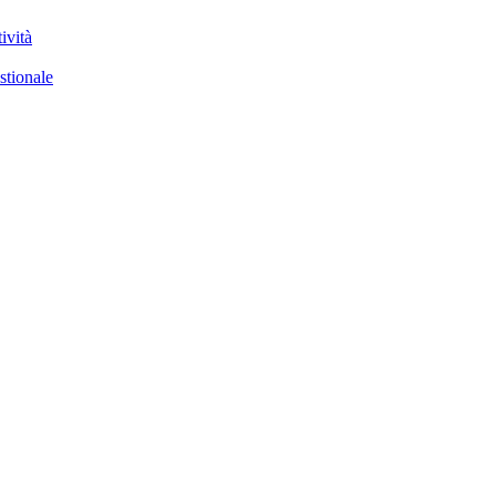
ività
stionale