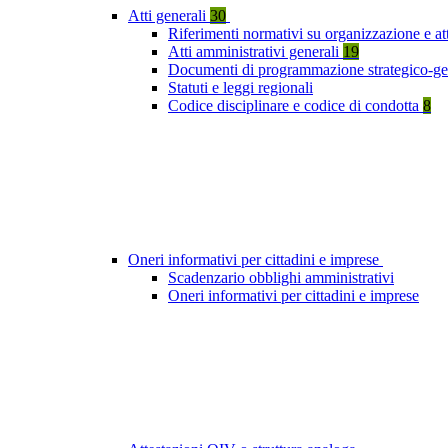
Atti generali
30
Riferimenti normativi su organizzazione e att
Atti amministrativi generali
19
Documenti di programmazione strategico-ge
Statuti e leggi regionali
Codice disciplinare e codice di condotta
8
Oneri informativi per cittadini e imprese
Scadenzario obblighi amministrativi
Oneri informativi per cittadini e imprese