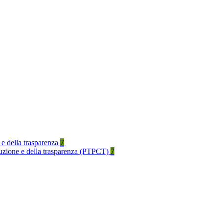
 e della trasparenza
7
rruzione e della trasparenza (PTPCT)
7