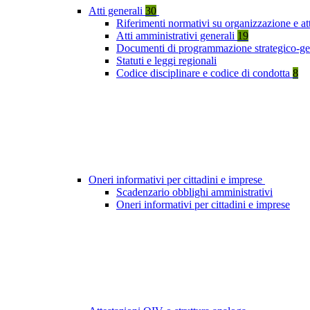
Atti generali
30
Riferimenti normativi su organizzazione e att
Atti amministrativi generali
19
Documenti di programmazione strategico-ge
Statuti e leggi regionali
Codice disciplinare e codice di condotta
8
Oneri informativi per cittadini e imprese
Scadenzario obblighi amministrativi
Oneri informativi per cittadini e imprese