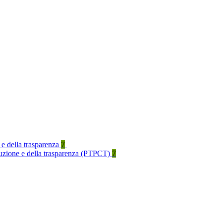
 e della trasparenza
7
rruzione e della trasparenza (PTPCT)
7