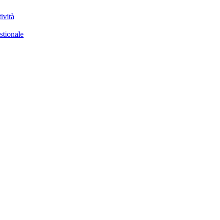
ività
stionale