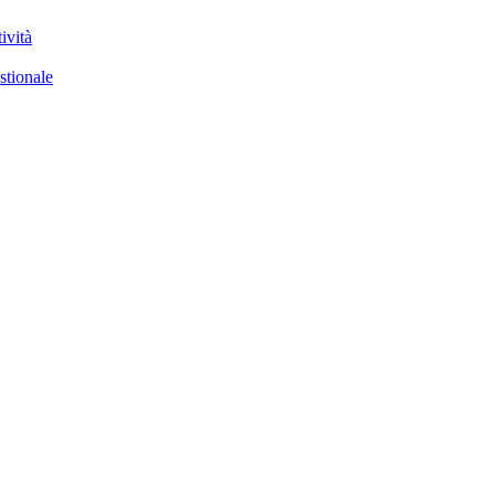
ività
stionale