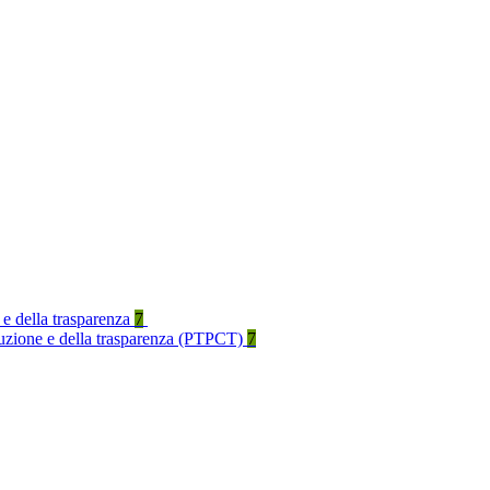
 e della trasparenza
7
rruzione e della trasparenza (PTPCT)
7