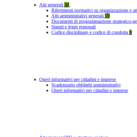
Atti generali
30
Riferimenti normativi su organizzazione e att
Atti amministrativi generali
19
Documenti di programmazione strategico-ge
Statuti e leggi regionali
Codice disciplinare e codice di condotta
8
Oneri informativi per cittadini e imprese
Scadenzario obblighi amministrativi
Oneri informativi per cittadini e imprese