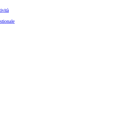
ività
stionale