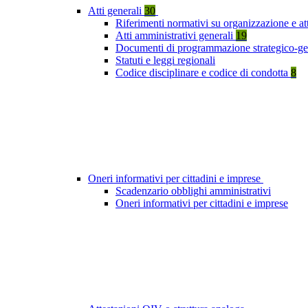
Atti generali
30
Riferimenti normativi su organizzazione e att
Atti amministrativi generali
19
Documenti di programmazione strategico-ge
Statuti e leggi regionali
Codice disciplinare e codice di condotta
8
Oneri informativi per cittadini e imprese
Scadenzario obblighi amministrativi
Oneri informativi per cittadini e imprese