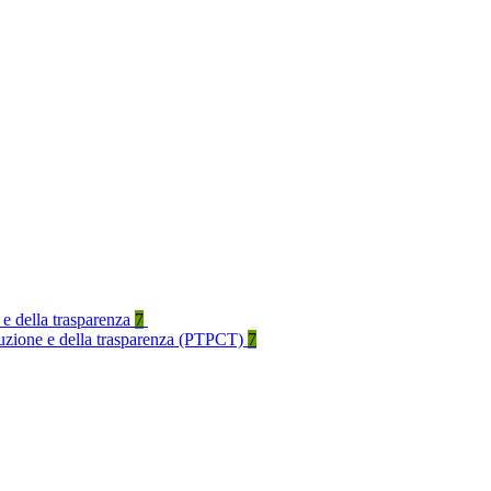
 e della trasparenza
7
rruzione e della trasparenza (PTPCT)
7