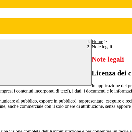
Home
>
Note legali
Note legali
Licenza dei c
In applicazione del pr
si i contenuti incorporati di terzi), i dati, i documenti e le informazi
comunicare al pubblico, esporre in pubblico), rappresentare, eseguire e r
 fine, anche commerciale con il solo onere di attribuzione, senza apporre 
enti una visione completa dell'Amministrazione e per consentire un facile ac