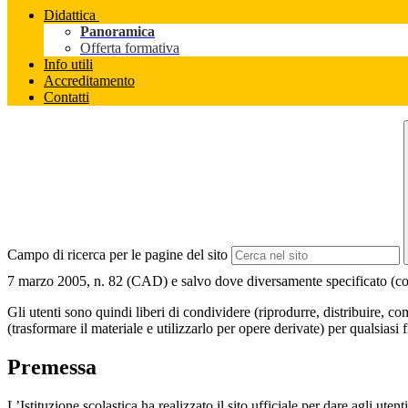
Didattica
Panoramica
Offerta formativa
Info utili
Accreditamento
Contatti
Campo di ricerca per le pagine del sito
7 marzo 2005, n. 82 (CAD) e salvo dove diversamente specificato (compre
Gli utenti sono quindi liberi di condividere (riprodurre, distribuire, 
(trasformare il materiale e utilizzarlo per opere derivate) per qualsiasi
Premessa
L’Istituzione scolastica ha realizzato il sito ufficiale per dare agli ut