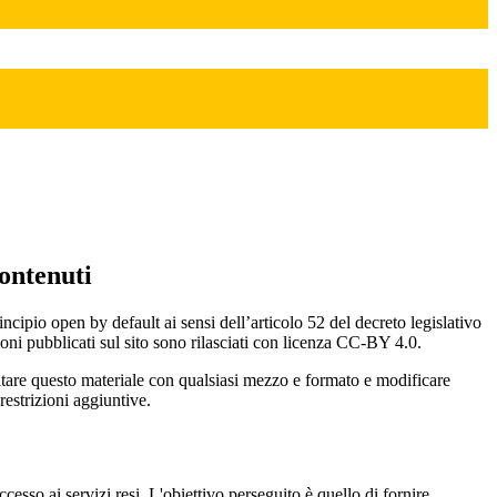
ontenuti
incipio open by default ai sensi dell’articolo 52 del decreto legislativo
oni pubblicati sul sito sono rilasciati con licenza CC-BY 4.0.
ecitare questo materiale con qualsiasi mezzo e formato e modificare
restrizioni aggiuntive.
cesso ai servizi resi. L'obiettivo perseguito è quello di fornire