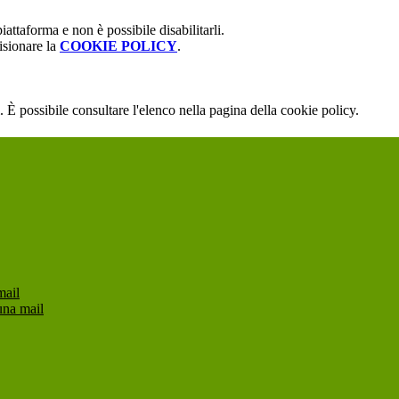
attaforma e non è possibile disabilitarli.
isionare la
COOKIE POLICY
.
 È possibile consultare l'elenco nella pagina della cookie policy.
mail
una mail