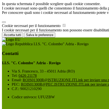
In questa schermata è possibile scegliere quali cookie consentire.
I cookie necessari sono quelli che consentono il funzionamento della pi
Per conoscere quali sono i cookie necessari al funzionamento potete v
Cookie necessari per il funzionamento
I cookie necessari per il funzionamento non possono essere disabilitati.
Accetta tutti
Salva le preferenze
I.I.S. "C. Colombo" Adria - Rovigo
Contatti
I.I.S. "C. Colombo" Adria - Rovigo
Via S. Francesco, 33 - 45011 Adria (RO)
Tel:
0426 21178
Email:
ROIS01300R@ISTRUZIONE.IT
Link per inviare una 
PEC:
ROIS01300R@PEC.ISTRUZIONE.IT
Link per inviare 
C.F.: 90021210290
Codice univoco: UFUZBW