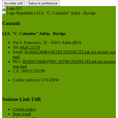
Accetta tutti
Salva le preferenze
I.I.S. "C. Colombo" Adria - Rovigo
Contatti
I.I.S. "C. Colombo" Adria - Rovigo
Via S. Francesco, 33 - 45011 Adria (RO)
Tel:
0426 21178
Email:
ROIS01300R@ISTRUZIONE.IT
Link per inviare una
mail
PEC:
ROIS01300R@PEC.ISTRUZIONE.IT
Link per inviare
una mail
C.F.: 90021210290
Codice univoco: UFUZBW
Sezione Link Utili
Cookie policy
Note legali