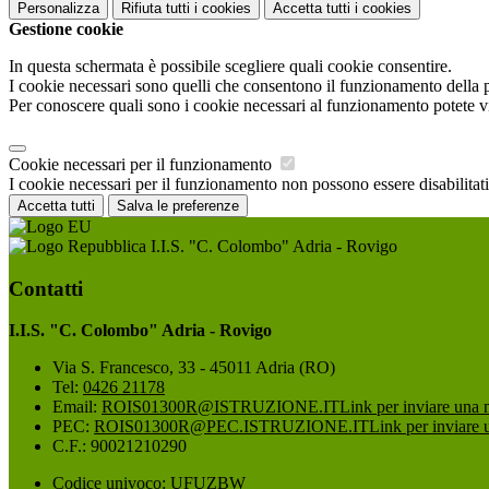
Personalizza
Rifiuta tutti
i cookies
Accetta tutti
i cookies
Gestione cookie
In questa schermata è possibile scegliere quali cookie consentire.
I cookie necessari sono quelli che consentono il funzionamento della pi
Per conoscere quali sono i cookie necessari al funzionamento potete v
Cookie necessari per il funzionamento
I cookie necessari per il funzionamento non possono essere disabilitati.
Accetta tutti
Salva le preferenze
I.I.S. "C. Colombo" Adria - Rovigo
Contatti
I.I.S. "C. Colombo" Adria - Rovigo
Via S. Francesco, 33 - 45011 Adria (RO)
Tel:
0426 21178
Email:
ROIS01300R@ISTRUZIONE.IT
Link per inviare una 
PEC:
ROIS01300R@PEC.ISTRUZIONE.IT
Link per inviare 
C.F.: 90021210290
Codice univoco: UFUZBW