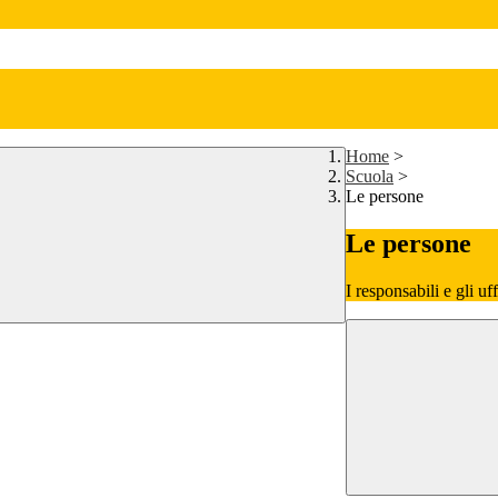
Home
>
Scuola
>
Le persone
Le persone
I responsabili e gli uf