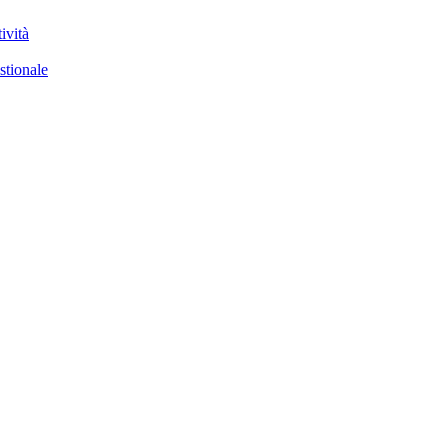
ività
stionale