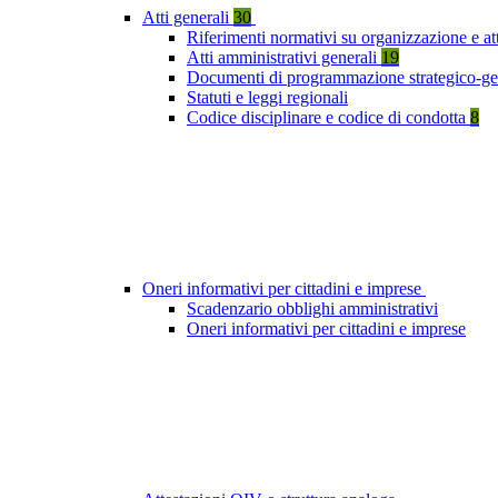
Atti generali
30
Riferimenti normativi su organizzazione e att
Atti amministrativi generali
19
Documenti di programmazione strategico-ge
Statuti e leggi regionali
Codice disciplinare e codice di condotta
8
Oneri informativi per cittadini e imprese
Scadenzario obblighi amministrativi
Oneri informativi per cittadini e imprese