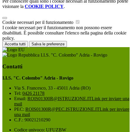
Per conoscere quali sono i cookie necessari al funzionamento potete
visionare la
COOKIE POLICY
.
Cookie necessari per il funzionamento
I cookie necessari per il funzionamento non possono essere
disabilitati. È possibile consultare l'elenco nella pagina della cookie
policy.
Accetta tutti
Salva le preferenze
I.I.S. "C. Colombo" Adria - Rovigo
Contatti
I.I.S. "C. Colombo" Adria - Rovigo
Via S. Francesco, 33 - 45011 Adria (RO)
Tel:
0426 21178
Email:
ROIS01300R@ISTRUZIONE.IT
Link per inviare una
mail
PEC:
ROIS01300R@PEC.ISTRUZIONE.IT
Link per inviare
una mail
C.F.: 90021210290
Codice univoco: UFUZBW