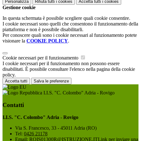
Personalizza
Rifiuta tutti
i cookies
Accetta tutti
i cookies
Gestione cookie
In questa schermata è possibile scegliere quali cookie consentire.
I cookie necessari sono quelli che consentono il funzionamento della
piattaforma e non è possibile disabilitarli.
Per conoscere quali sono i cookie necessari al funzionamento potete
visionare la
COOKIE POLICY
.
Cookie necessari per il funzionamento
I cookie necessari per il funzionamento non possono essere
disabilitati. È possibile consultare l'elenco nella pagina della cookie
policy.
Accetta tutti
Salva le preferenze
I.I.S. "C. Colombo" Adria - Rovigo
Contatti
I.I.S. "C. Colombo" Adria - Rovigo
Via S. Francesco, 33 - 45011 Adria (RO)
Tel:
0426 21178
Email:
ROIS01300R@ISTRUZIONE.IT
Link per inviare una