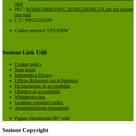
mail
PEC:
ROIS01300R@PEC.ISTRUZIONE.IT
Link per inviare
una mail
C.F.: 90021210290
Codice univoco: UFUZBW
Sezione Link Utili
Cookie policy
Note legali
Informativa Privacy
Ufficio Relazioni con il Pubblico
Dichiarazione di accessibilità
Obiettivi di accessibilità
Whistleblowing
Gestione consensi cookie
Amministrazione trasparente
Pagina visualizzata
687
volte
Sezione Copyright