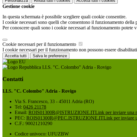
Personalizza
Rifiuta tutti
i cookies
Accetta tutti
i cookies
Gestione cookie
In questa schermata è possibile scegliere quali cookie consentire.
I cookie necessari sono quelli che consentono il funzionamento della pi
Per conoscere quali sono i cookie necessari al funzionamento potete v
Cookie necessari per il funzionamento
I cookie necessari per il funzionamento non possono essere disabilitati.
Accetta tutti
Salva le preferenze
I.I.S. "C. Colombo" Adria - Rovigo
Contatti
I.I.S. "C. Colombo" Adria - Rovigo
Via S. Francesco, 33 - 45011 Adria (RO)
Tel:
0426 21178
Email:
ROIS01300R@ISTRUZIONE.IT
Link per inviare una 
PEC:
ROIS01300R@PEC.ISTRUZIONE.IT
Link per inviare 
C.F.: 90021210290
Codice univoco: UFUZBW