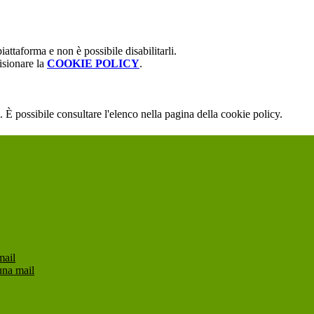
attaforma e non è possibile disabilitarli.
isionare la
COOKIE POLICY
.
 È possibile consultare l'elenco nella pagina della cookie policy.
mail
una mail