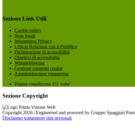
Sezione Link Utili
Cookie policy
Note legali
Informativa Privacy
Ufficio Relazioni con il Pubblico
Dichiarazione di accessibilità
Obiettivi di accessibilità
Whistleblowing
Gestione consensi cookie
Amministrazione trasparente
Pagina visualizzata
351
volte
Sezione Copyright
Copyright 2026 | Engineered and powered by Gruppo Spaggiari Parm
Disclaimer trattamento dati personali