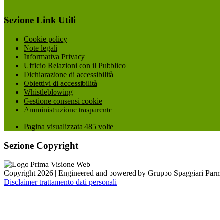
Sezione Link Utili
Cookie policy
Note legali
Informativa Privacy
Ufficio Relazioni con il Pubblico
Dichiarazione di accessibilità
Obiettivi di accessibilità
Whistleblowing
Gestione consensi cookie
Amministrazione trasparente
Pagina visualizzata
485
volte
Sezione Copyright
Copyright 2026 | Engineered and powered by Gruppo Spaggiari Parm
Disclaimer trattamento dati personali