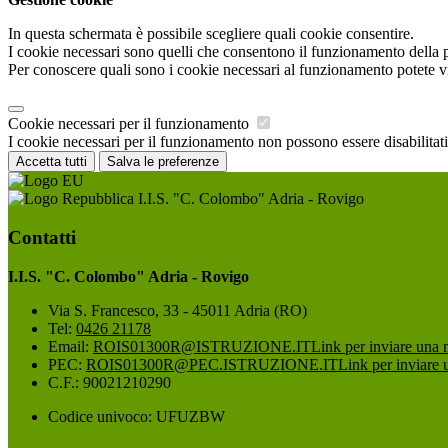
In questa schermata è possibile scegliere quali cookie consentire.
I cookie necessari sono quelli che consentono il funzionamento della pi
Per conoscere quali sono i cookie necessari al funzionamento potete v
Cookie necessari per il funzionamento
I cookie necessari per il funzionamento non possono essere disabilitati.
Accetta tutti
Salva le preferenze
I.I.S. "C. Colombo" Adria - Rovigo
Contatti
I.I.S. "C. Colombo" Adria - Rovigo
Via S. Francesco, 33 - 45011 Adria (RO)
Tel:
0426 21178
Email:
ROIS01300R@ISTRUZIONE.IT
Link per inviare una 
PEC:
ROIS01300R@PEC.ISTRUZIONE.IT
Link per inviare 
C.F.: 90021210290
Codice univoco: UFUZBW