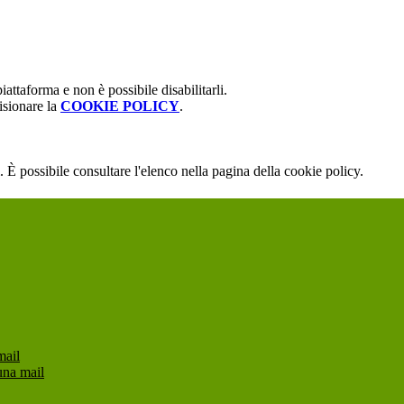
attaforma e non è possibile disabilitarli.
isionare la
COOKIE POLICY
.
 È possibile consultare l'elenco nella pagina della cookie policy.
mail
una mail