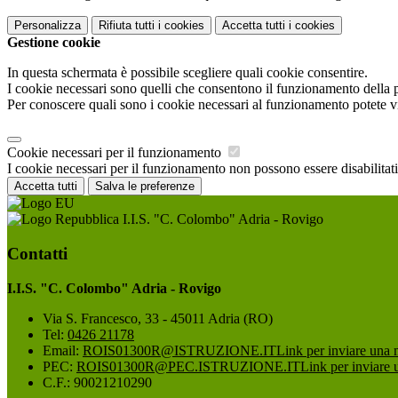
Personalizza
Rifiuta tutti
i cookies
Accetta tutti
i cookies
Gestione cookie
In questa schermata è possibile scegliere quali cookie consentire.
I cookie necessari sono quelli che consentono il funzionamento della pi
Per conoscere quali sono i cookie necessari al funzionamento potete v
Cookie necessari per il funzionamento
I cookie necessari per il funzionamento non possono essere disabilitati.
Accetta tutti
Salva le preferenze
I.I.S. "C. Colombo" Adria - Rovigo
Contatti
I.I.S. "C. Colombo" Adria - Rovigo
Via S. Francesco, 33 - 45011 Adria (RO)
Tel:
0426 21178
Email:
ROIS01300R@ISTRUZIONE.IT
Link per inviare una 
PEC:
ROIS01300R@PEC.ISTRUZIONE.IT
Link per inviare 
C.F.: 90021210290