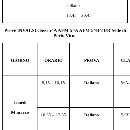
Italiano
18,45 – 20,45
Prove INVALSI classi 5^A AFM-5^A AFM-5^B TUR Sede di
Porto Viro.
GIORNO
ORARIO
PROVA
CLA
8,15 – 10,15
Italiano
5^A
Lunedì
04 marzo
10,35 – 12,35
Italiano
5^B