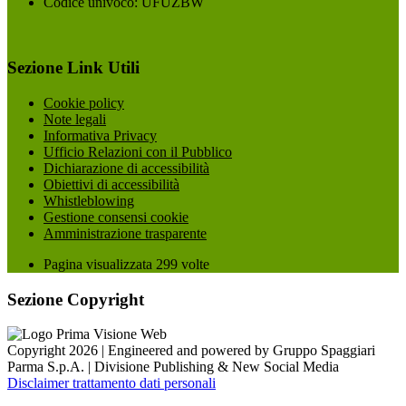
Codice univoco: UFUZBW
Sezione Link Utili
Cookie policy
Note legali
Informativa Privacy
Ufficio Relazioni con il Pubblico
Dichiarazione di accessibilità
Obiettivi di accessibilità
Whistleblowing
Gestione consensi cookie
Amministrazione trasparente
Pagina visualizzata
299
volte
Sezione Copyright
Copyright 2026 | Engineered and powered by Gruppo Spaggiari
Parma S.p.A. | Divisione Publishing & New Social Media
Disclaimer trattamento dati personali