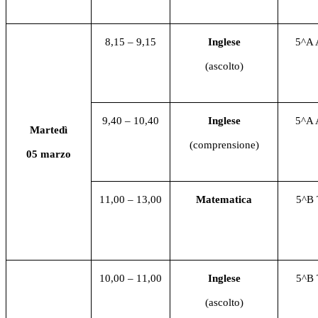
8,15 – 9,15
Inglese
5^A
(ascolto)
9,40 – 10,40
Inglese
5^A
Martedì
(comprensione)
05 marzo
11,00 – 13,00
Matematica
5^B
10,00 – 11,00
Inglese
5^B
(ascolto)