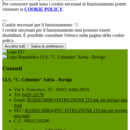
Per conoscere quali sono i cookie necessari al funzionamento potete
visionare la
COOKIE POLICY
.
Cookie necessari per il funzionamento
I cookie necessari per il funzionamento non possono essere
disabilitati. È possibile consultare l'elenco nella pagina della cookie
policy.
Accetta tutti
Salva le preferenze
I.I.S. "C. Colombo" Adria - Rovigo
Contatti
I.I.S. "C. Colombo" Adria - Rovigo
Via S. Francesco, 33 - 45011 Adria (RO)
Tel:
0426 21178
Email:
ROIS01300R@ISTRUZIONE.IT
Link per inviare una
mail
PEC:
ROIS01300R@PEC.ISTRUZIONE.IT
Link per inviare
una mail
C.F.: 90021210290