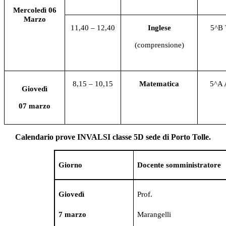
Mercoledì 06
Marzo
11,40 – 12,40
Inglese
5^B
(comprensione)
8,15 – 10,15
Matematica
5^A
Giovedì
07 marzo
Calendario prove INVALSI classe
5D sede di Porto Tolle
.
Giorno
Docente somministratore
Giovedì
Prof.
7 marzo
Marangelli