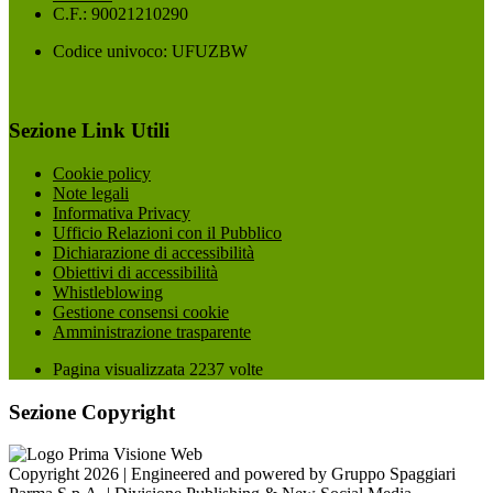
C.F.: 90021210290
Codice univoco: UFUZBW
Sezione Link Utili
Cookie policy
Note legali
Informativa Privacy
Ufficio Relazioni con il Pubblico
Dichiarazione di accessibilità
Obiettivi di accessibilità
Whistleblowing
Gestione consensi cookie
Amministrazione trasparente
Pagina visualizzata
2237
volte
Sezione Copyright
Copyright 2026 | Engineered and powered by Gruppo Spaggiari