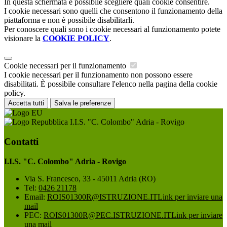
In questa schermata è possibile scegliere quali cookie consentire.
I cookie necessari sono quelli che consentono il funzionamento della
piattaforma e non è possibile disabilitarli.
Per conoscere quali sono i cookie necessari al funzionamento potete
visionare la
COOKIE POLICY
.
Cookie necessari per il funzionamento
I cookie necessari per il funzionamento non possono essere
disabilitati. È possibile consultare l'elenco nella pagina della cookie
policy.
Accetta tutti
Salva le preferenze
I.I.S. "C. Colombo" Adria - Rovigo
Contatti
I.I.S. "C. Colombo" Adria - Rovigo
Via S. Francesco, 33 - 45011 Adria (RO)
Tel:
0426 21178
Email:
ROIS01300R@ISTRUZIONE.IT
Link per inviare una
mail
PEC:
ROIS01300R@PEC.ISTRUZIONE.IT
Link per inviare
una mail