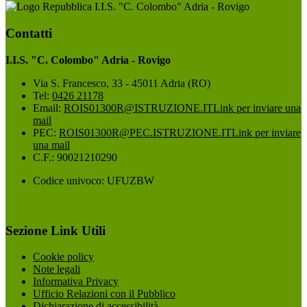
I.I.S. "C. Colombo" Adria - Rovigo
Contatti
I.I.S. "C. Colombo" Adria - Rovigo
Via S. Francesco, 33 - 45011 Adria (RO)
Tel:
0426 21178
Email:
ROIS01300R@ISTRUZIONE.IT
Link per inviare una
mail
PEC:
ROIS01300R@PEC.ISTRUZIONE.IT
Link per inviare
una mail
C.F.: 90021210290
Codice univoco: UFUZBW
Sezione Link Utili
Cookie policy
Note legali
Informativa Privacy
Ufficio Relazioni con il Pubblico
Dichiarazione di accessibilità