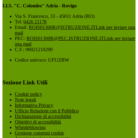
I.I.S. "C. Colombo" Adria - Rovigo
Via S. Francesco, 33 - 45011 Adria (RO)
Tel:
0426 21178
Email:
ROIS01300R@ISTRUZIONE.IT
Link per inviare una
mail
PEC:
ROIS01300R@PEC.ISTRUZIONE.IT
Link per inviare
una mail
C.F.: 90021210290
Codice univoco: UFUZBW
Sezione Link Utili
Cookie policy
Note legali
Informativa Privacy
Ufficio Relazioni con il Pubblico
Dichiarazione di accessibilità
Obiettivi di accessibilità
Whistleblowing
Gestione consensi cookie