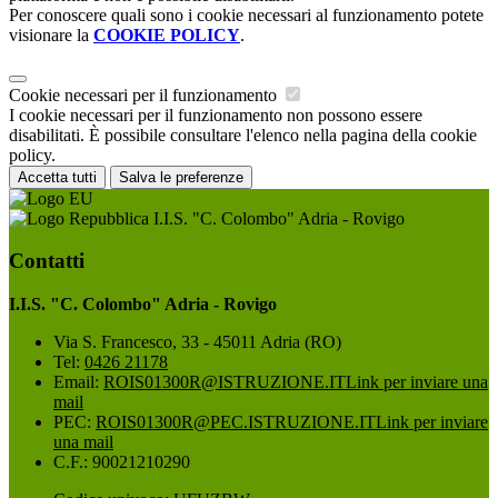
Per conoscere quali sono i cookie necessari al funzionamento potete
visionare la
COOKIE POLICY
.
Cookie necessari per il funzionamento
I cookie necessari per il funzionamento non possono essere
disabilitati. È possibile consultare l'elenco nella pagina della cookie
policy.
Accetta tutti
Salva le preferenze
I.I.S. "C. Colombo" Adria - Rovigo
Contatti
I.I.S. "C. Colombo" Adria - Rovigo
Via S. Francesco, 33 - 45011 Adria (RO)
Tel:
0426 21178
Email:
ROIS01300R@ISTRUZIONE.IT
Link per inviare una
mail
PEC:
ROIS01300R@PEC.ISTRUZIONE.IT
Link per inviare
una mail
C.F.: 90021210290