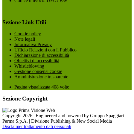
Codice univoco: UFUZBW
Sezione Link Utili
Cookie policy
Note legali
Informativa Privacy
Ufficio Relazioni con il Pubblico
Dichiarazione di accessibilità
Obiettivi di accessibilità
Whistleblowing
Gestione consensi cookie
Amministrazione trasparente
Pagina visualizzata
408
volte
Sezione Copyright
Copyright 2026 | Engineered and powered by Gruppo Spaggiari
Parma S.p.A. | Divisione Publishing & New Social Media
Disclaimer trattamento dati personali