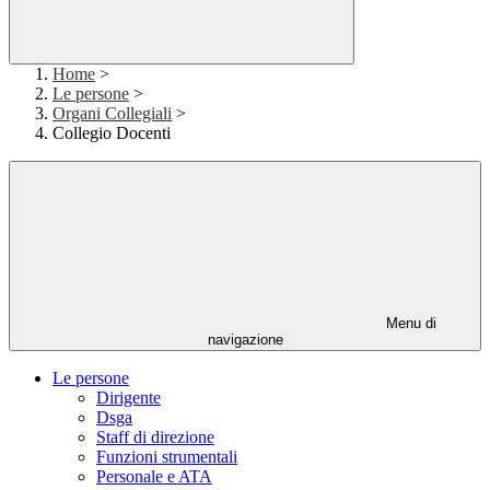
Home
>
Le persone
>
Organi Collegiali
>
Collegio Docenti
Menu di
navigazione
Le persone
Dirigente
Dsga
Staff di direzione
Funzioni strumentali
Personale e ATA