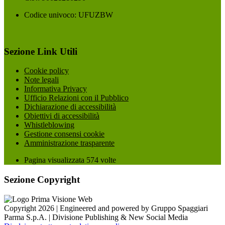
Codice univoco: UFUZBW
Sezione Link Utili
Cookie policy
Note legali
Informativa Privacy
Ufficio Relazioni con il Pubblico
Dichiarazione di accessibilità
Obiettivi di accessibilità
Whistleblowing
Gestione consensi cookie
Amministrazione trasparente
Pagina visualizzata
574
volte
Sezione Copyright
Copyright 2026 | Engineered and powered by Gruppo Spaggiari
Parma S.p.A. | Divisione Publishing & New Social Media