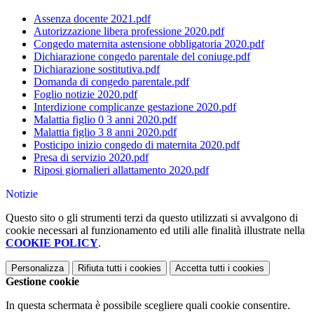
Assenza docente 2021.pdf
Autorizzazione libera professione 2020.pdf
Congedo maternita astensione obbligatoria 2020.pdf
Dichiarazione congedo parentale del coniuge.pdf
Dichiarazione sostitutiva.pdf
Domanda di congedo parentale.pdf
Foglio notizie 2020.pdf
Interdizione complicanze gestazione 2020.pdf
Malattia figlio 0 3 anni 2020.pdf
Malattia figlio 3 8 anni 2020.pdf
Posticipo inizio congedo di maternita 2020.pdf
Presa di servizio 2020.pdf
Riposi giornalieri allattamento 2020.pdf
Notizie
Questo sito o gli strumenti terzi da questo utilizzati si avvalgono di
cookie necessari al funzionamento ed utili alle finalità illustrate nella
COOKIE POLICY
.
Personalizza
Rifiuta tutti
i cookies
Accetta tutti
i cookies
Gestione cookie
In questa schermata è possibile scegliere quali cookie consentire.