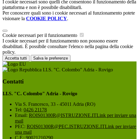
I cookie necessari sono quelli che consentono il funzionamento della
piattaforma e non è possibile disabilitarli.
Per conoscere quali sono i cookie necessari al funzionamento potete
visionare la
COOKIE POLICY
.
Cookie necessari per il funzionamento
I cookie necessari per il funzionamento non possono essere
disabilitati. È possibile consultare l'elenco nella pagina della cookie
policy.
Accetta tutti
Salva le preferenze
I.I.S. "C. Colombo" Adria - Rovigo
Contatti
I.I.S. "C. Colombo" Adria - Rovigo
Via S. Francesco, 33 - 45011 Adria (RO)
Tel:
0426 21178
Email:
ROIS01300R@ISTRUZIONE.IT
Link per inviare una
mail
PEC:
ROIS01300R@PEC.ISTRUZIONE.IT
Link per inviare
una mail
C.F.: 90021210290