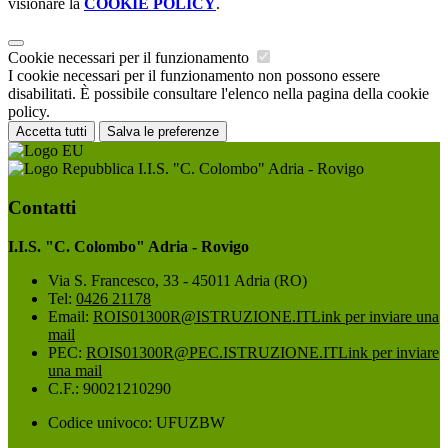
visionare la
COOKIE POLICY
.
Cookie necessari per il funzionamento
I cookie necessari per il funzionamento non possono essere
disabilitati. È possibile consultare l'elenco nella pagina della cookie
policy.
Accetta tutti
Salva le preferenze
I.I.S. "C. Colombo" Adria - Rovigo
Contatti
I.I.S. "C. Colombo" Adria - Rovigo
Via S. Francesco, 33 - 45011 Adria (RO)
Tel:
0426 21178
Email:
ROIS01300R@ISTRUZIONE.IT
Link per inviare una
mail
PEC:
ROIS01300R@PEC.ISTRUZIONE.IT
Link per inviare
una mail
C.F.: 90021210290
Codice univoco: UFUZBW