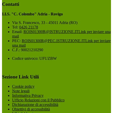
Contatti
I.I.S. "C. Colombo" Adria - Rovigo
Via S. Francesco, 33 - 45011 Adria (RO)
Tel:
0426 21178
Email:
ROIS01300R@ISTRUZIONE.IT
Link per inviare una
mail
PEC:
ROIS01300R@PEC.ISTRUZIONE.IT
Link per inviare
una mail
C.F.: 90021210290
Codice univoco: UFUZBW
Sezione Link Utili
Cookie policy
Note legali
Informativa Privacy
Ufficio Relazioni con il Pubblico
Dichiarazione di accessibilità
Obiettivi di accessibilità