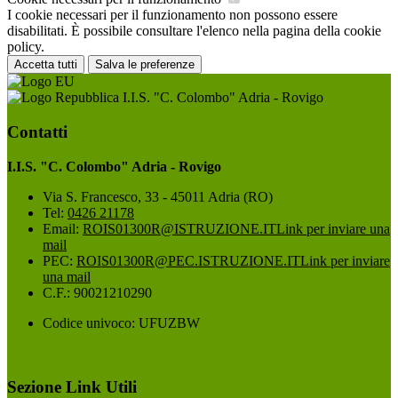
I cookie necessari per il funzionamento non possono essere
disabilitati. È possibile consultare l'elenco nella pagina della cookie
policy.
Accetta tutti
Salva le preferenze
I.I.S. "C. Colombo" Adria - Rovigo
Contatti
I.I.S. "C. Colombo" Adria - Rovigo
Via S. Francesco, 33 - 45011 Adria (RO)
Tel:
0426 21178
Email:
ROIS01300R@ISTRUZIONE.IT
Link per inviare una
mail
PEC:
ROIS01300R@PEC.ISTRUZIONE.IT
Link per inviare
una mail
C.F.: 90021210290
Codice univoco: UFUZBW
Sezione Link Utili