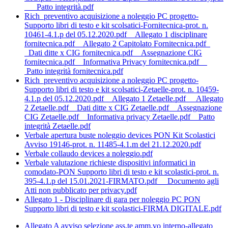
Patto integrità.pdf
Rich_preventivo acquisizione a noleggio PC progetto-
Supporto libri di testo e kit scolsatici-Fornitecnica-prot. n.
10461-4.1.p del 05.12.2020.pdf
Allegato 1 disciplinare
fornitecnica.pdf
Allegato 2 Capitolato Fornitecnica.pdf
Dati ditte x CIG fornitecnica.pdf
Assegnazione CIG
fornitecnica.pdf
Informativa Privacy fornitecnica.pdf
Patto integrità fornitecnica.pdf
Rich_preventivo acquisizione a noleggio PC progetto-
Supporto libri di testo e kit scolsatici-Zetaelle-prot. n. 10459-
4.1.p del 05.12.2020.pdf
Allegato 1 Zetaelle.pdf
Allegato
2 Zetaelle.pdf
Dati ditte x CIG Zetaelle.pdf
Assegnazione
CIG Zetaelle.pdf
Informativa privacy Zetaelle.pdf
Patto
integrità Zetaelle.pdf
Verbale apertura buste noleggio devices PON Kit Scolastici
Avviso 19146-prot. n. 11485-4.1.m del 21.12.2020.pdf
Verbale collaudo devices a noleggio.pdf
Verbale valutazione richieste dispositivi informatici in
comodato-PON Supporto libri di testo e kit scolastici-prot. n.
395-4.1.p del 15.01.2021-FIRMATO.pdf
Documento agli
Atti non pubblicato per privacy.pdf
Allegato 1 - Disciplinare di gara per noleggio PC PON
Supporto libri di testo e kit scolastici-FIRMA DIGITALE.pdf
Allegato A avviso selezione ass.te amm.vo interno-allegato