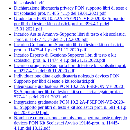
kit scolastici.pdf
Dichiarazione liberatoria privacy PON supporto libri di testo e
kit scolastici-prot. n. 485-4.1.p del 19.01.2021.pdf
Graduatoria PON 10.2.2A-FSEPON-VE-2020-93 Supporto
per libri di testo e kit scolastici-prot. n. 396-4.1.p del
15.01.2021.pdf
Incarico Ass.te Amm.vo-Supporto libri di testo e kit scolastici
-prot. n. 11477-4.1.p del 21.12.2020.pdf
Incarico Collaudatore-Supporto libri di testo e kit scolastici -
prot. n. 11475-4.1.p del 21.12.2020.pdf
Incarico Esperto di Gestione-Supporto libri di testo e kit
scolastici -prot. n. 11474-4.1.p del 21.12.2020.pdf
Incarico progettista-Supporto libri di testo e kit scolsatici-prot.
n. 9277-4.1.p del 06.11.2020.pdf
Individuazione ditta aggiudicataria noleggio devices PON
Supporto per libri di testo e kit scolastici.pdf
Integrazione graduatoria PON 10.2.2A-FSEPON-VE-2020-
93 Supporto per libri di testo e kit scolastici-allegato prot. n.
577-4.1.p del 20.01.2021.pdf
Integrazione graduatoria PON 10.2.2A-FSEPON-VE-2020-
93 Supporto per libri di testo e kit scolastici-prot. n. 581-4.1.p
del 20.01.2021.pdf
Nomina e convocazione commissione apertura buste noleggio
devices PON Kit Scolastici Avviso 19146-prot. n. 11445-
4.1.m del 18.12.pdf