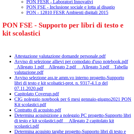
PON FESR - Laboratori Innovativi
PON FSE - Inclusione sociale e lotta al disagio
PON - 12810 FESR Ambienti digitali 2015
PON FSE - Supporto per libri di testo e
kit scolastici
Attestazione valutazione domande personale.pdf
Avviso di selezione allievi per comodato d'uso notebook.pdf
Allegato 1.pdf
Allegato 2.pdf
Allegato 3.pdf
Tabella
valutazione.pdf
Avviso selezione ass.te amm.vo interno progetto-Supporto
libri di testo e kit scolsatici-prot. n. 9317-4.1.p del
07.11.2020.pdf
Capitolato Coverup.pdf
CIG noleggio notebook per 6 mesi gennaio-giugno2021 PON
Kit scolastici.pdf
Contratto di acquisto.pdf
Determina acquisizione a noleggio PC progetto-Supporto libri
di testo e kit scolastici.pdf
Allegato 2 capitolato kit
scolastici.pdf
Determina acquisto targhe progetto-Supporto libri di testo e