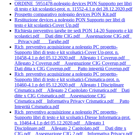
ORDINE_5951478-noleggio devices PON Supporto per libri
di testo e kit scolastici-prot. n. 11552-4.1.p del 28.12.2020.pdf
Prospetto comparativo noleggio devices PON Kit.pdf
Restituzione devices a noleggio PON Supporto per libri di
testo e kit scolastici-Cover Up.pdf
Richiesta preventivo targhe tre sedi PON 14-20 Supporto e kit
scolastici.pdf
Dati ditte CIG.pdf
Assegnazione CIG.pdf
Privacy.pdf
Targhe.pdf
Rich_preventivo acquisizione a noleggio PC progetto-
Supporto libri di testo e kit scolsatici-Cover Up-prot. n.
10458-4.1.p del 05.12.2020.pdf
Allegato 1 Coverup.pdf
Allegato 2 Coverup.pdf
Assegnazione CIG Coverup.pdf
Dati ditta x CIG Coverup.pdf
Patto integrità Coverup.pdf
Rich_preventivo acquisizione a noleggio PC progetto-
Supporto libri di testo e kit scolsatici-Crismatica-prot. n.
10460-4.1.p del 05.12.2020.pdf
Allegato 1 Disciplinare
Crismatica.pdf
Allegato 2 Capitolato Crismatica.pdf
Dati
ditte x CIG Crismatica.pdf
Assegnazione CIG
Crismatica.pdf
Informativa Privacy Crismatica.pdf
Patto
Integrità Crismatica.pdf
Rich_preventivo acquisizione a noleggio PC progetto-
Supporto libri di testo e kit scolsatici-Diesse Informatica-prot.
n. 10464-4.1.p del 05.12.2020.pdf
Allegato 1
Disciplinare.pdf
Allegato 2 Capitolato.pdf
Dati ditte x
CIG.pdf
Assegnazione CIG 2.pdf
Informativa Privacy.pdf