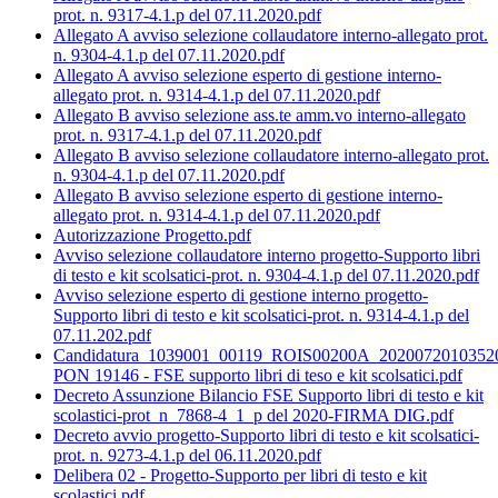
prot. n. 9317-4.1.p del 07.11.2020.pdf
Allegato A avviso selezione collaudatore interno-allegato prot.
n. 9304-4.1.p del 07.11.2020.pdf
Allegato A avviso selezione esperto di gestione interno-
allegato prot. n. 9314-4.1.p del 07.11.2020.pdf
Allegato B avviso selezione ass.te amm.vo interno-allegato
prot. n. 9317-4.1.p del 07.11.2020.pdf
Allegato B avviso selezione collaudatore interno-allegato prot.
n. 9304-4.1.p del 07.11.2020.pdf
Allegato B avviso selezione esperto di gestione interno-
allegato prot. n. 9314-4.1.p del 07.11.2020.pdf
Autorizzazione Progetto.pdf
Avviso selezione collaudatore interno progetto-Supporto libri
di testo e kit scolsatici-prot. n. 9304-4.1.p del 07.11.2020.pdf
Avviso selezione esperto di gestione interno progetto-
Supporto libri di testo e kit scolsatici-prot. n. 9314-4.1.p del
07.11.202.pdf
Candidatura_1039001_00119_ROIS00200A_2020072010352
PON 19146 - FSE supporto libri di teso e kit scolsatici.pdf
Decreto Assunzione Bilancio FSE Supporto libri di testo e kit
scolastici-prot_n_7868-4_1_p del 2020-FIRMA DIG.pdf
Decreto avvio progetto-Supporto libri di testo e kit scolsatici-
prot. n. 9273-4.1.p del 06.11.2020.pdf
Delibera 02 - Progetto-Supporto per libri di testo e kit
scolastici.pdf