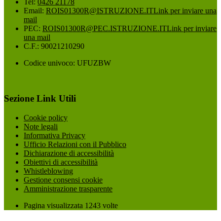
Tel:
0426 21178
Email:
ROIS01300R@ISTRUZIONE.IT
Link per inviare una
mail
PEC:
ROIS01300R@PEC.ISTRUZIONE.IT
Link per inviare
una mail
C.F.: 90021210290
Codice univoco: UFUZBW
Sezione Link Utili
Cookie policy
Note legali
Informativa Privacy
Ufficio Relazioni con il Pubblico
Dichiarazione di accessibilità
Obiettivi di accessibilità
Whistleblowing
Gestione consensi cookie
Amministrazione trasparente
Pagina visualizzata
1243
volte