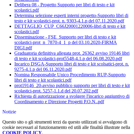
Delibera 08 - Progetto Supporto per libri di testo e kit
scolastici.pdf
Determina selezione esperti interni progetto-Supporto libri di
testo e kit scolastici-prot. n. 9303-4.1.p del 07.11.2020.pdf
DETTAGLIO_CUP_C66J20001220006-libri di testo e kit
scolastici.pdf
Disseminazione - FSE_Supporto per libri di testo e kit
scolastici-prot_n_7870-4_1_p del 03.10.2020-FIRMA
DIGI.pdf
Graduatoria definitiva allegata prot. 26362 avviso 19146 libri
di testo e kit scolastici-prot5548-4.1.p del 06.08.2020.pdf
Incarico DSGA-Supporto libri di testo e kit scolsatici-prot. n.
9275-4.1.p del 06.11.2020.pdf
Nomina Responsabile Unico Procedimento RUP-Supporto
libri di testo e kit scolastici.pdf
prot19146_20-avviso pubblico supporto per libri di testo e kit
scolastici-prot. 5257-1.1.d del 20.07.202.pdf
Richiesta di autorizzazione a svolgere l'incarico aggiuntivo di
Coordinamento e Direzione Progetti P.O.N..pdf
Notizie
Questo sito o gli strumenti terzi da questo utilizzati si avvalgono di
cookie necessari al funzionamento ed utili alle finalità illustrate nella
COOKIE POLICY
.