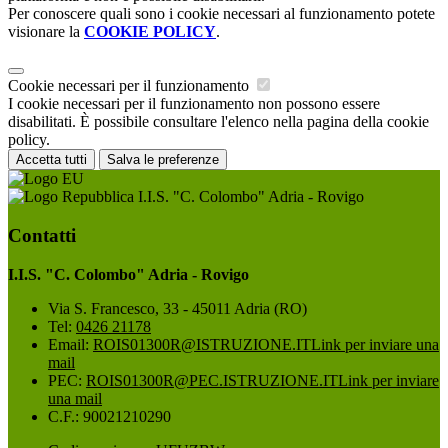
Per conoscere quali sono i cookie necessari al funzionamento potete
visionare la
COOKIE POLICY
.
Cookie necessari per il funzionamento
I cookie necessari per il funzionamento non possono essere
disabilitati. È possibile consultare l'elenco nella pagina della cookie
policy.
Accetta tutti
Salva le preferenze
I.I.S. "C. Colombo" Adria - Rovigo
Contatti
I.I.S. "C. Colombo" Adria - Rovigo
Via S. Francesco, 33 - 45011 Adria (RO)
Tel:
0426 21178
Email:
ROIS01300R@ISTRUZIONE.IT
Link per inviare una
mail
PEC:
ROIS01300R@PEC.ISTRUZIONE.IT
Link per inviare
una mail
C.F.: 90021210290