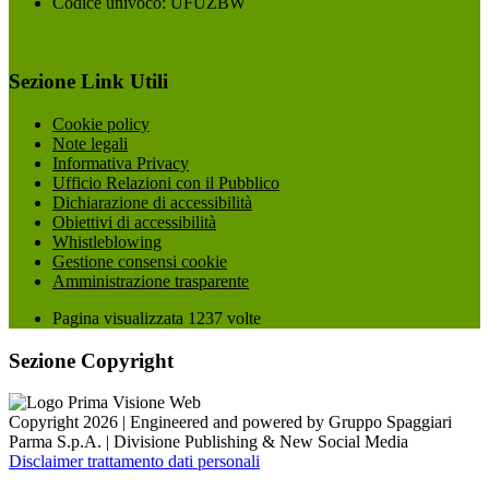
Codice univoco: UFUZBW
Sezione Link Utili
Cookie policy
Note legali
Informativa Privacy
Ufficio Relazioni con il Pubblico
Dichiarazione di accessibilità
Obiettivi di accessibilità
Whistleblowing
Gestione consensi cookie
Amministrazione trasparente
Pagina visualizzata
1237
volte
Sezione Copyright
Copyright 2026 | Engineered and powered by Gruppo Spaggiari
Parma S.p.A. | Divisione Publishing & New Social Media
Disclaimer trattamento dati personali