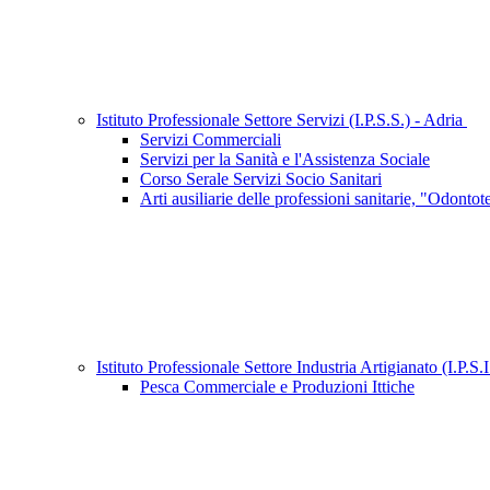
Istituto Professionale Settore Servizi (I.P.S.S.) - Adria
Servizi Commerciali
Servizi per la Sanità e l'Assistenza Sociale
Corso Serale Servizi Socio Sanitari
Arti ausiliarie delle professioni sanitarie, "Odonto
Istituto Professionale Settore Industria Artigianato (I.P.S.
Pesca Commerciale e Produzioni Ittiche