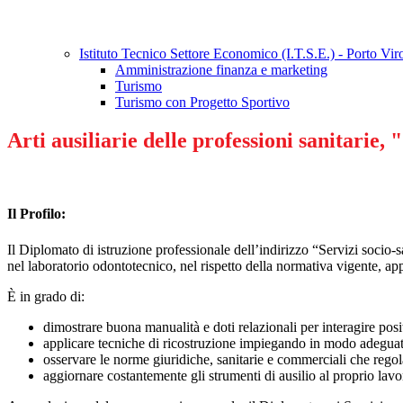
Istituto Tecnico Settore Economico (I.T.S.E.) - Porto Vi
Amministrazione finanza e marketing
Turismo
Turismo con Progetto Sportivo
Arti ausiliarie delle professioni sanitarie
Il Profilo:
Il Diplomato di istruzione professionale dell’indirizzo “Servizi socio-sa
nel laboratorio odontotecnico, nel rispetto della normativa vigente, appar
È in grado di:
dimostrare buona manualità e doti relazionali per interagire posi
applicare tecniche di ricostruzione impiegando in modo adeguato
osservare le norme giuridiche, sanitarie e commerciali che regol
aggiornare costantemente gli strumenti di ausilio al proprio lavor