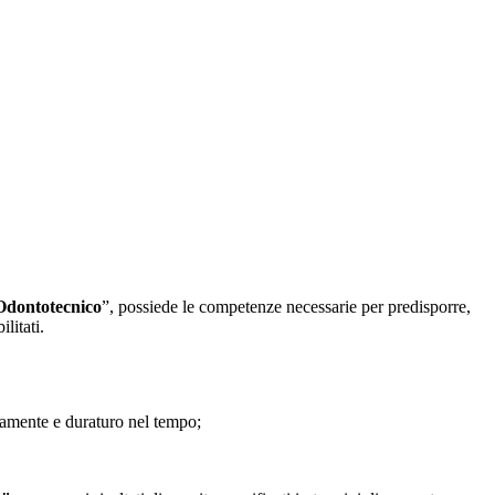
 Odontotecnico
”, possiede le competenze necessarie per predisporre,
litati.
camente e duraturo nel tempo;