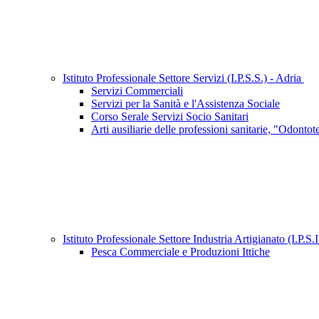
Istituto Professionale Settore Servizi (I.P.S.S.) - Adria
Servizi Commerciali
Servizi per la Sanità e l'Assistenza Sociale
Corso Serale Servizi Socio Sanitari
Arti ausiliarie delle professioni sanitarie, "Odonto
Istituto Professionale Settore Industria Artigianato (I.P.S.
Pesca Commerciale e Produzioni Ittiche