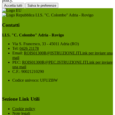
policy.
Accetta tutti
Salva le preferenze
I.I.S. "C. Colombo" Adria - Rovigo
Contatti
I.I.S. "C. Colombo" Adria - Rovigo
Via S. Francesco, 33 - 45011 Adria (RO)
Tel:
0426 21178
Email:
ROIS01300R@ISTRUZIONE.IT
Link per inviare una
mail
PEC:
ROIS01300R@PEC.ISTRUZIONE.IT
Link per inviare
una mail
C.F.: 90021210290
Codice univoco: UFUZBW
Sezione Link Utili
Cookie policy
Note legali