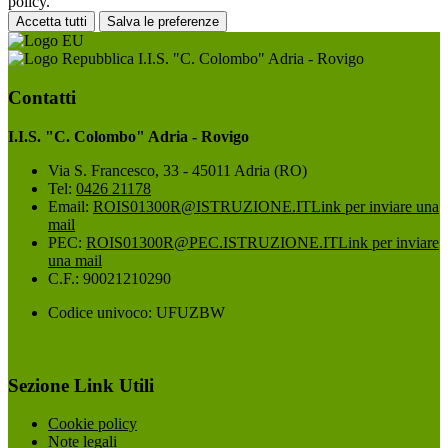
policy.
Accetta tutti
Salva le preferenze
I.I.S. "C. Colombo" Adria - Rovigo
Contatti
I.I.S. "C. Colombo" Adria - Rovigo
Via S. Francesco, 33 - 45011 Adria (RO)
Tel:
0426 21178
Email:
ROIS01300R@ISTRUZIONE.IT
Link per inviare una
mail
PEC:
ROIS01300R@PEC.ISTRUZIONE.IT
Link per inviare
una mail
C.F.: 90021210290
Codice univoco: UFUZBW
Sezione Link Utili
Cookie policy
Note legali