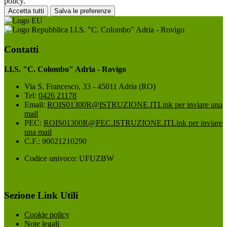
policy.
Accetta tutti
Salva le preferenze
I.I.S. "C. Colombo" Adria - Rovigo
Contatti
I.I.S. "C. Colombo" Adria - Rovigo
Via S. Francesco, 33 - 45011 Adria (RO)
Tel:
0426 21178
Email:
ROIS01300R@ISTRUZIONE.IT
Link per inviare una
mail
PEC:
ROIS01300R@PEC.ISTRUZIONE.IT
Link per inviare
una mail
C.F.: 90021210290
Codice univoco: UFUZBW
Sezione Link Utili
Cookie policy
Note legali