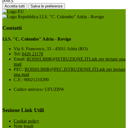
policy.
Accetta tutti
Salva le preferenze
I.I.S. "C. Colombo" Adria - Rovigo
Contatti
I.I.S. "C. Colombo" Adria - Rovigo
Via S. Francesco, 33 - 45011 Adria (RO)
Tel:
0426 21178
Email:
ROIS01300R@ISTRUZIONE.IT
Link per inviare una
mail
PEC:
ROIS01300R@PEC.ISTRUZIONE.IT
Link per inviare
una mail
C.F.: 90021210290
Codice univoco: UFUZBW
Sezione Link Utili
Cookie policy
Note legali