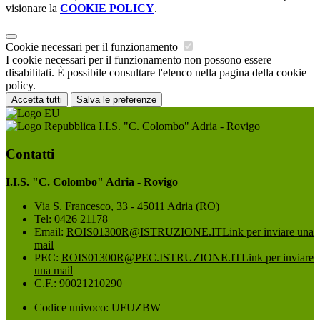
visionare la
COOKIE POLICY
.
Cookie necessari per il funzionamento
I cookie necessari per il funzionamento non possono essere
disabilitati. È possibile consultare l'elenco nella pagina della cookie
policy.
Accetta tutti
Salva le preferenze
I.I.S. "C. Colombo" Adria - Rovigo
Contatti
I.I.S. "C. Colombo" Adria - Rovigo
Via S. Francesco, 33 - 45011 Adria (RO)
Tel:
0426 21178
Email:
ROIS01300R@ISTRUZIONE.IT
Link per inviare una
mail
PEC:
ROIS01300R@PEC.ISTRUZIONE.IT
Link per inviare
una mail
C.F.: 90021210290
Codice univoco: UFUZBW