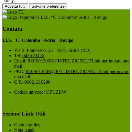
policy.
Accetta tutti
Salva le preferenze
I.I.S. "C. Colombo" Adria - Rovigo
Contatti
I.I.S. "C. Colombo" Adria - Rovigo
Via S. Francesco, 33 - 45011 Adria (RO)
Tel:
0426 21178
Email:
ROIS01300R@ISTRUZIONE.IT
Link per inviare una
mail
PEC:
ROIS01300R@PEC.ISTRUZIONE.IT
Link per inviare
una mail
C.F.: 90021210290
Codice univoco: UFUZBW
Sezione Link Utili
Cookie policy
Note legali