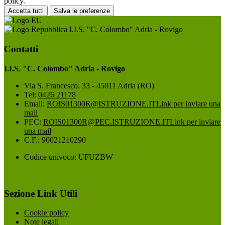
policy.
Accetta tutti
Salva le preferenze
I.I.S. "C. Colombo" Adria - Rovigo
Contatti
I.I.S. "C. Colombo" Adria - Rovigo
Via S. Francesco, 33 - 45011 Adria (RO)
Tel:
0426 21178
Email:
ROIS01300R@ISTRUZIONE.IT
Link per inviare una
mail
PEC:
ROIS01300R@PEC.ISTRUZIONE.IT
Link per inviare
una mail
C.F.: 90021210290
Codice univoco: UFUZBW
Sezione Link Utili
Cookie policy
Note legali